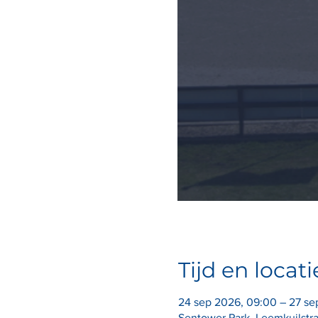
Tijd en locati
24 sep 2026, 09:00 – 27 se
Sentower Park, Leemkuilstr