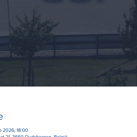
e
p 2026, 18:00
aat 21, 3660 Oudsbergen, België