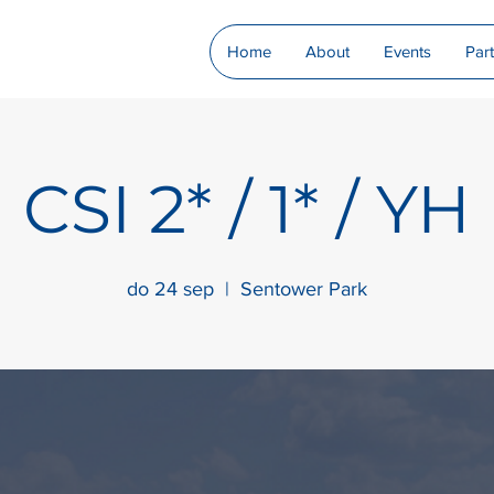
Home
About
Events
Par
CSI 2* / 1* / YH
do 24 sep
  |  
Sentower Park