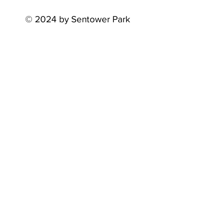
© 2024 by Sentower Park
Menu
Home
Events
About
Partners
STP rider series
Contact
Privacy Policy
Terms & Conditions