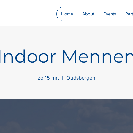
Home
About
Events
Par
Indoor Menne
zo 15 mrt
  |  
Oudsbergen