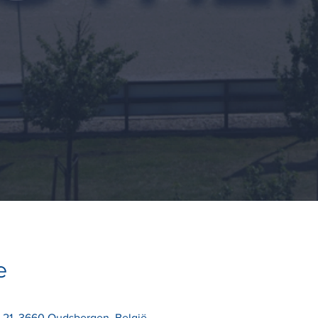
e
 21, 3660 Oudsbergen, België