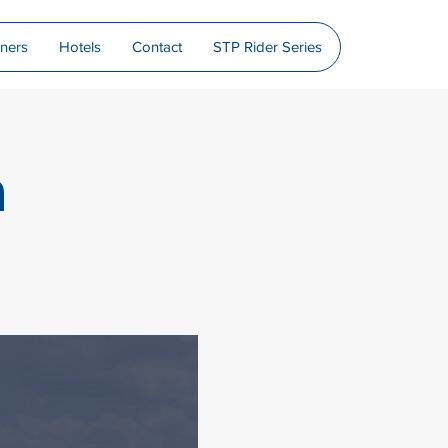
tners
Hotels
Contact
STP Rider Series
n