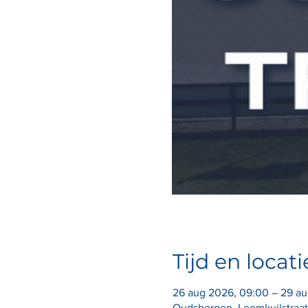
Tijd en locati
26 aug 2026, 09:00 – 29 au
Oudsbergen, Leemkuilstraat