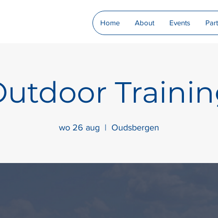
Home
About
Events
Par
utdoor Traini
wo 26 aug
  |  
Oudsbergen