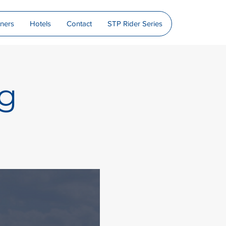
tners
Hotels
Contact
STP Rider Series
ng