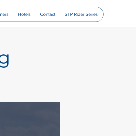
tners
Hotels
Contact
STP Rider Series
ng