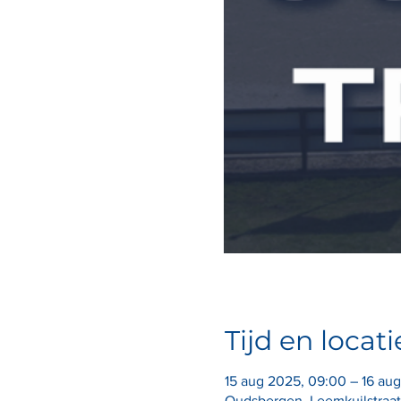
Tijd en locati
15 aug 2025, 09:00 – 16 aug
Oudsbergen, Leemkuilstraat