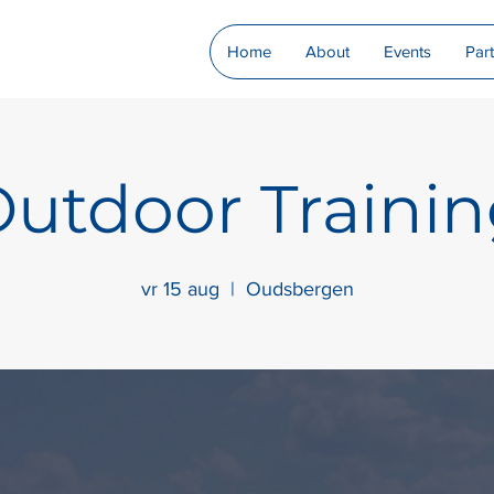
Home
About
Events
Par
utdoor Traini
vr 15 aug
  |  
Oudsbergen