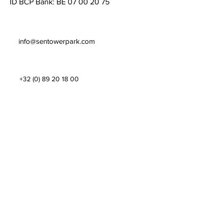
ID BCP Bank: BE
07 00 20 75
info@sentowerpark.com
+32 (0) 89 20 18 00
Graag up-to-date blijven?
Laat jouw e-mail adres achter en blijf op
de hoogte van de laatste nieuwtjes
omtrent Sentower Park!
E-mail